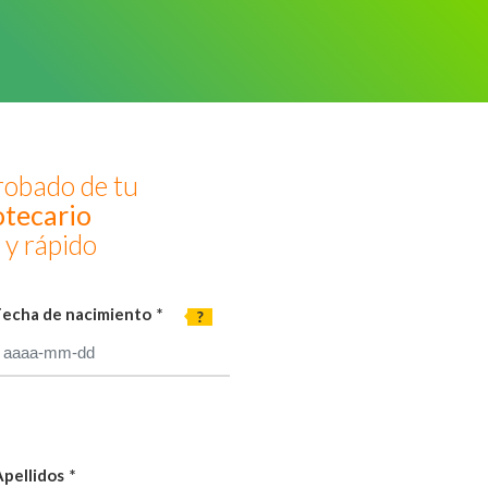
robado de tu
otecario
l y rápido
Fecha de nacimiento
*
pellidos
*